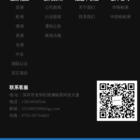
亚洲
公司新闻
关于我们
华商检测
欧洲
行业新闻
联系我们
中联检检测
澳洲
通知公告
美洲
政策法规
非洲
中东
国际认证
其它项目
联系客服
地 址：深圳市龙华区观澜银星科技大厦
电话：15814630544
邮箱：3353003588@qq.com
传真：0755-26734403