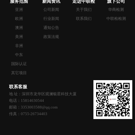
服务范围
新闻资讯
走进中联检
旗下公司
亚洲
公司新闻
关于我们
华商检测
欧洲
行业新闻
联系我们
中联检检测
澳洲
通知公告
美洲
政策法规
非洲
中东
国际认证
其它项目
联系客服
地 址：深圳市龙华区观澜银星科技大厦
电话：15814630544
邮箱：3353003588@qq.com
传真：0755-26734403