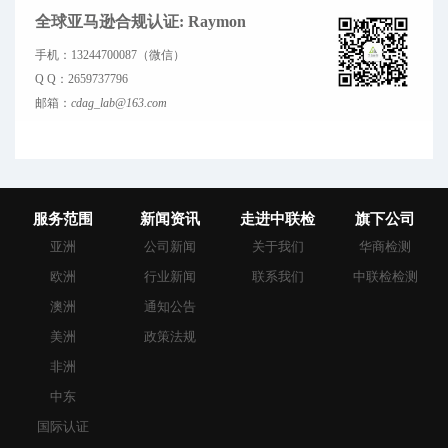
全球亚马逊合规认证: Raymon
手机：
13244700087（微信）
Q Q：
2659737796
邮箱：
cdag_lab@163.com
服务范围
新闻资讯
走进中联检
旗下公司
亚洲
公司新闻
关于我们
华商检测
欧洲
行业新闻
联系我们
中联检检测
澳洲
通知公告
美洲
政策法规
非洲
中东
国际认证