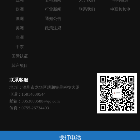
欧洲
行业新闻
联系我们
中联检检测
澳洲
通知公告
美洲
政策法规
非洲
中东
国际认证
其它项目
联系客服
地 址：深圳市龙华区观澜银星科技大厦
电话：15814630544
邮箱：3353003588@qq.com
传真：0755-26734403
拨打电话