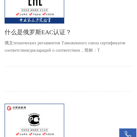
什么是俄罗斯EAC认证？
俄文технических регламентов Таможенного союза сертификатов
соответствия/деклараций о соответствии，简称：T