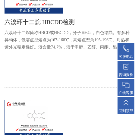
六溴环十二烷 HBCDD检测
六溴环十二烷简称HBCD或HBCDD，分子量642，白色结晶。有多种
异构体，低溶点型熔点为167-168℃，高熔点型为195-196℃。对热和
紫外光稳定性好。溴含量74.7%，溶于甲醇、乙醇、丙酮、醋
客服电话
咨询报价
在线客服
回到顶部