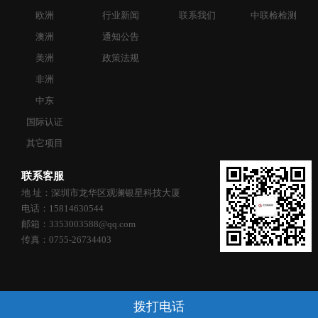
欧洲
行业新闻
联系我们
中联检检测
澳洲
通知公告
美洲
政策法规
非洲
中东
国际认证
其它项目
联系客服
地 址：深圳市龙华区观澜银星科技大厦
电话：15814630544
邮箱：3353003588@qq.com
传真：0755-26734403
拨打电话