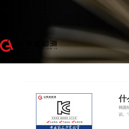
什
韩国知
识。"