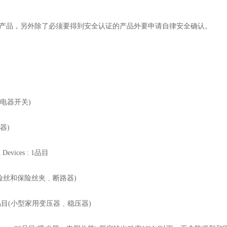
的电气产品，另外除了必须要得到安全认证的产品外要申请自律安全确认。
开关﹑电器开关)
波器)
 Devices : 1品目
品目(小型保险丝和保险丝夹﹑断路器)
ment: 2品目(小型家用变压器﹑稳压器)