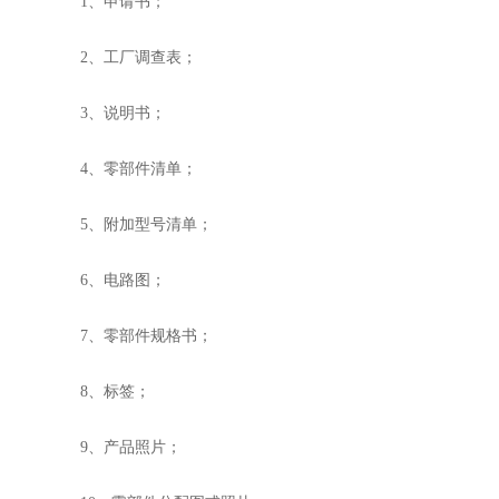
1、申请书；
2、工厂调查表；
3、说明书；
4、零部件清单；
5、附加型号清单；
6、电路图；
7、零部件规格书；
8、标签；
9、产品照片；